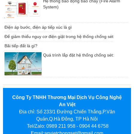
Hệ thống báo động báo cháy (Fire Alarm
System)
Điện áp bước, điện áp tiếp xúc là gì
Để giảm thiểu nguy cơ điện giật trong hệ thống chống sét
Bãi tiếp đất là gì?
Quá trình lắp đặt hệ thống chống sét:
Công Ty TNHH Thương Mại Dịch Vụ Công Nghệ
An Việt
Địa chỉ: Số 233/1 Đường Chiến Thắng,P.Văn
Quán,Q.Hà Đông, TP Hà Nội
Tel/Zalo: 0989 211 958 - 0904 44 6758
Email:anvietchongset@gmail.com