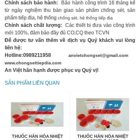
Chính sách bảo hành:
Bảo hành công trình 16 tháng kể
từ ngày nghiệm thu bàn giao sản phẩm chống sét, sản
phẩm tiếp địa, hệ thống
chống sét,
hệ thống tiếp địa
Chính sách chất lượng:
Các thiết bị đưa vào công trình
mới 100%, đảm bảo đầy đủ CO,CQ theo TCVN
Để được tư vấn thêm về dịch vụ Quý khách vui lòng
liên hệ:
Hotline:0989211958
anvietchongset@gmail.com
www.chongsettiepdia.com
An Việt hân hạnh được phục vụ Quý vị!
SẢN PHẨM LIÊN QUAN
THUỐC HÀN HÓA NHIỆT
THUỐC HÀN HÓA NHIỆT